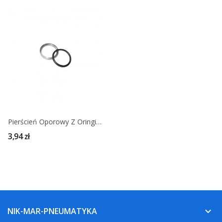
Pierścień Oporowy Z Oringiem
3,94 zł
NIK-MAR-PNEUMATYKA
keyboard_arrow_down