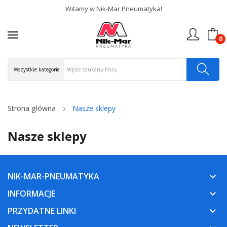
Witamy w Nik-Mar Pneumatyka!
0
Strona główna
Nasze sklepy
Nasze sklepy
NIK-MAR-PNEUMATYKA
keyboard_arrow_down
INFORMACJE
keyboard_arrow_down
PRZYDATNE LINKI
keyboard_arrow_down