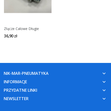
Złącze Calowe Długie
36,90 zł
NIK-MAR-PNEUMATYKA
keyboard_arrow_down
INFORMACJE
keyboard_arrow_down
PRZYDATNE LINKI
keyboard_arrow_down
NEWSLETTER
keyboard_arrow_down