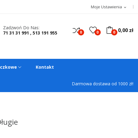
Moje Ustawienia
expand_more
Zadzwoń Do Nas:
0,00 zł
0
0
0
71 31 31 991 , 513 191 955
oczkowe
Kontakt
Darmowa dostawa od 1000 zł!
ługie