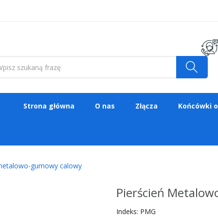
Strona główna
O nas
Złącza
Końcówki 
 metalowo-gumowy calowy
Pierścień Metalo
Indeks:
PMG