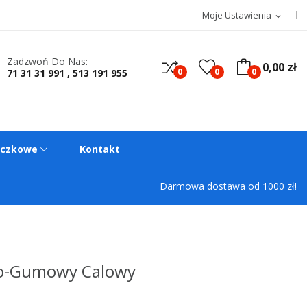
Moje Ustawienia
expand_more
Zadzwoń Do Nas:
0,00 zł
0
0
0
71 31 31 991 , 513 191 955
oczkowe
Kontakt
Darmowa dostawa od 1000 zł!
wo-Gumowy Calowy