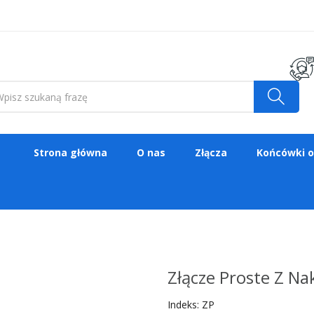
Strona główna
O nas
Złącza
Końcówki 
Złącze Proste Z N
Indeks:
ZP