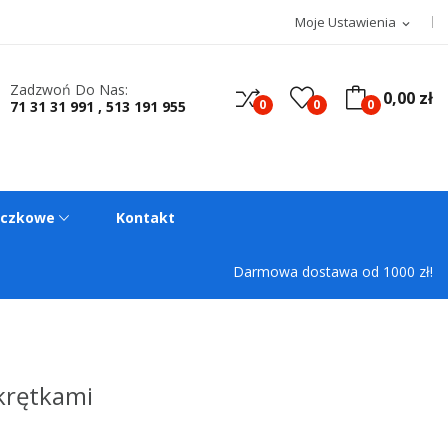
Moje Ustawienia
expand_more
Zadzwoń Do Nas:
0,00 zł
0
0
0
71 31 31 991 , 513 191 955
oczkowe
Kontakt
Darmowa dostawa od 1000 zł!
akrętkami