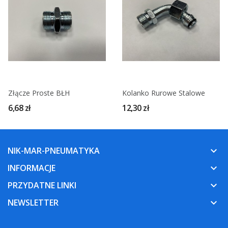
Złącze Proste BŁH
Kolanko Rurowe Stalowe
6,68 zł
12,30 zł
NIK-MAR-PNEUMATYKA
keyboard_arrow_down
INFORMACJE
keyboard_arrow_down
PRZYDATNE LINKI
keyboard_arrow_down
NEWSLETTER
keyboard_arrow_down